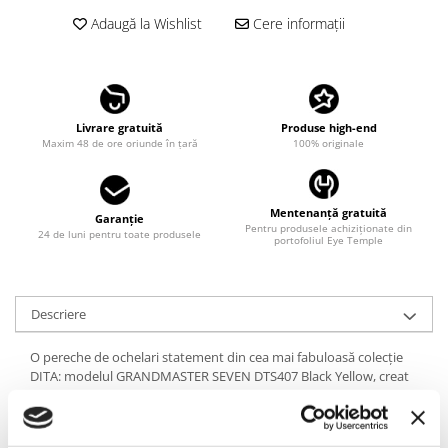
LINDA FARROW
Adaugă la Wishlist
Cere informații
MASSADA
MATSUDA
MAUI JIM
Livrare gratuită
Produse high-end
MAYBACH
Maxim 48 de ore oriunde în țară
100% originale
MIU MIU
MONT BLANC
Mentenanță gratuită
Garanție
Pentru produsele achiziționate din
MYKITA
24 de luni pentru toate produsele
portofoliul Eye Temple
OAKLEY
OLIVER PEOPLES
Descriere
ORGREEN
O pereche de ochelari statement din cea mai fabuloasă colecție
OXIBIS
DITA: modelul GRANDMASTER SEVEN DTS407 Black Yellow, creat
PERSOL
din titan placat cu aur și acetat negru premium. Deși au o
structură robustă, ochelarii DITA GRANDMASTER sunt ușori și
PETER AND MAY
foarte confortabili. Detaliile sunt remarcabil lucrate manual, de cei