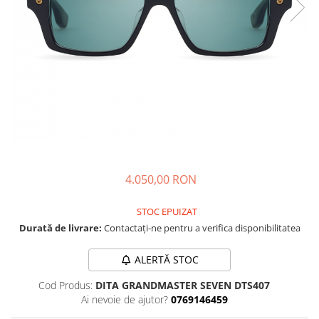
CAZAL
Materiale prețioase
Materiale prețioase
DILEM
Last Chance %
Last chance %
DIOR
DITA
DITA EPILUXURY
DITA LANCIER
DOLCE GABBANA
EXALTO
FACE A FACE
4.050,00 RON
GIORGIO ARMANI
STOC EPUIZAT
GUCCI
Durată de livrare:
Contactați-ne pentru a verifica disponibilitatea
JOOLY
ALERTĂ STOC
KUBORAUM
Cod Produs:
DITA GRANDMASTER SEVEN DTS407
LAPIMA
Ai nevoie de ajutor?
0769146459
LA LOOP