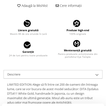
LINDA FARROW
Adaugă la Wishlist
Cere informații
MASSADA
MATSUDA
MAUI JIM
Livrare gratuită
Produse high-end
MAYBACH
Maxim 48 de ore oriunde în țară
100% originale
MIU MIU
MONT BLANC
Mentenanță gratuită
Garanție
Pentru produsele achiziționate din
MYKITA
24 de luni pentru toate produsele
portofoliul Eye Temple
OAKLEY
OLIVER PEOPLES
Descriere
ORGREEN
LIMITED EDITION Alege să fii între cei 200 de oameni din întreaga
OXIBIS
lume, care se vor bucura de acest model seducător: DITA Dydalus
PERSOL
DTS411 White Gold, handmade în Japonia, cu un design
maximalist de ultimă generație. Mixul alb-auriu este un tribut
PETER AND MAY
adus celor mai frumoase opere ale Antichității.