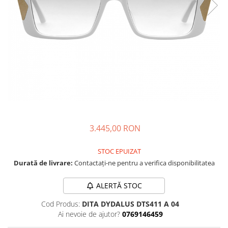
CAZAL
Materiale prețioase
Materiale prețioase
DILEM
Last Chance %
Last chance %
DIOR
DITA
DITA EPILUXURY
DITA LANCIER
DOLCE GABBANA
EXALTO
FACE A FACE
3.445,00 RON
GIORGIO ARMANI
STOC EPUIZAT
GUCCI
Durată de livrare:
Contactați-ne pentru a verifica disponibilitatea
JOOLY
ALERTĂ STOC
KUBORAUM
Cod Produs:
DITA DYDALUS DTS411 A 04
LAPIMA
Ai nevoie de ajutor?
0769146459
LA LOOP