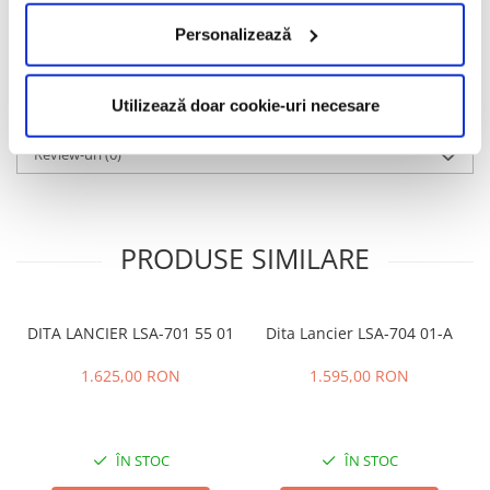
karate și beta-titanul, care este un material deosebit de flexibil,
subțire și rezistent.
Personalizează
Informatii conformitate produs
Utilizează doar cookie-uri necesare
Caracteristici
Review-uri
(0)
PRODUSE SIMILARE
DITA LANCIER LSA-701 55 01
Dita Lancier LSA-704 01-A
1.625,00 RON
1.595,00 RON
ÎN STOC
ÎN STOC