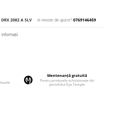
DRX 2082 A SLV
Ai nevoie de ajutor?
0769146459
informații
Mentenanță gratuită
Pentru produsele achiziționate din
odusele
portofoliul Eye Temple