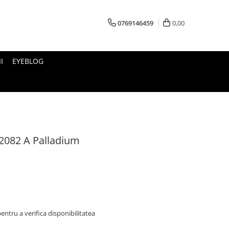
0769146459
0,00
I
EYEBLOG
2082 A Palladium
ntru a verifica disponibilitatea