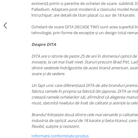
existență printr-o pereche de ochelari de soare sublimă
LINDA FARROW
Palladium. Adaptare post-modernă a clasicului model Aviat
MASSADA
întruchipat: are detalii de titan placat cu aur de 18 karate.
MATSUDA
Ochelarii de soare DITA DECADE TWO sunt acea superbă îmb
tehnologie, prin forme de excepție și un design total remar
MAUI JIM
MAYBACH
Despre DITA
MIU MIU
DITA are o istorie de peste 25 de ani în domeniul opticii de 
inovație, la cel mai înalt nivel. Staruri precum Brad Pitt, La
MONT BLANC
dintre vedetele îndrăgostite de acest brand american, axat
MYKITA
soare și de vedere.
OAKLEY
Un fapt unic care diferențiază DITA de alte branduri prem
OLIVER PEOPLES
fabrica ramele în propria sa fabrică din Japonia. DITA se m
creează ramele ochelarilor săi, afirmând că alegerea manuf
ORGREEN
must, datorită nivelului de înalt de calitate și atenție la cele
OXIBIS
Brandul foloșește două dintre cele mai versatile și calitati
PERSOL
industria de optică: aurul de 18 karate și beta-titanul, car
flexibil, subțire și rezistent.
PETER AND MAY
Informatii conformitate produs