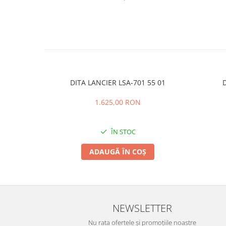
PRADA
RAY-BAN
SAINT LAURENT
SEEOO
STARCK
STELLA MCCARTNEY
DITA LANCIER LSA-701 55 01
D
TIFFANY&CO
1.625,00 RON
ZEAL
ZILLI
ÎN STOC
ADAUGĂ ÎN COȘ
NEWSLETTER
Nu rata ofertele și promoțiile noastre