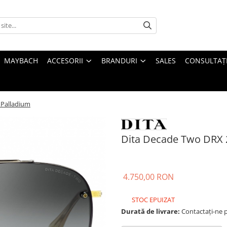
MAYBACH
ACCESORII
BRANDURI
SALES
CONSULTAȚI
 Palladium
Dita Decade Two DRX 
4.750,00 RON
STOC EPUIZAT
Durată de livrare:
Contactați-ne pe