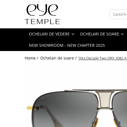
Ochelari de vedere
Ochelari de soare
Accesorii
BRANDURI
Femei
Femei
Ochelari de citit
ALAIN MIKLI
OCHELARI DE VEDERE
OCHELARI DE SOARE
Bărbați
Bărbați
Clip-on
AMI PARIS
NEW SHOWROOM - NEW CHAPTER 2025
Copii
Copii
Toc de ochelari
ANDY WOLF
SHOP BY
Polarizați
Lanțuri
Anne et Valentin
Home /
Ochelari de soare /
Dita Decade Two DRX 2082 A
Stil clasic
SHOP BY
ANY DI
Ultimele trenduri
Stil clasic
ATTICO
Sport
Ultimele trenduri
BLACKFIN
Diva
Sport
BOTTEGA VENETA
Festival look
Diva
BRUNELLO CUCINELLI
Eco-friendly & hipoalergenic
Festival look
BULGARI
Affordable
Eco-friendly & hipoalergenic
Minimalist
Cartier
Retro-chic
Retro-chic
Minimalist