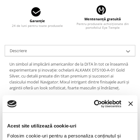
LINDA FARROW
MASSADA
Mentenanță gratuită
Garanție
Pentru produsele achiziționate din
MATSUDA
24 de luni pentru toate produsele
portofoliul Eye Temple
MAUI JIM
MAYBACH
Descriere
MIU MIU
MONT BLANC
Un simbol al implicării americanilor de la DITA în tot ce înseamnă
experimentare și inovație: ochelarii ALKAMX DTS100-A-01 Gold
MYKITA
Silver, cu detalii presate din titan premium și succesori ai
clasicului model
Navigator.
Mixul intrigant dintre finisajele aurii și
OAKLEY
argintii oferă un look sofisticat, foarte masculin și îndrăzneț.
OLIVER PEOPLES
Despre DITA
ORGREEN
DITA are o istorie de peste 25 de ani în domeniul opticii de top,
OXIBIS
axându-se pe calitate și inovație, la cel mai înalt nivel. Staruri
PERSOL
precum Brad Pitt, Lady Gaga și Jamie Foxx fac parte dintre
Acest site utilizează cookie-uri
vedetele îndrăgostite de acest brand american, axat pe
PETER AND MAY
perfecționarea ochelarilor de soare și de vedere.
Folosim cookie-uri pentru a personaliza conținutul și