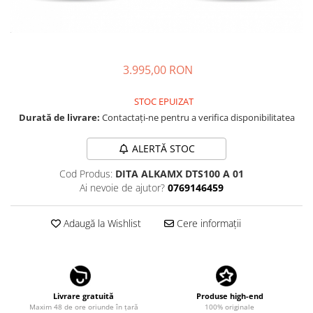
CAZAL
Materiale prețioase
Materiale prețioase
DILEM
Last Chance %
Last chance %
DIOR
DITA
3.995,00 RON
DITA EPILUXURY
STOC EPUIZAT
DITA LANCIER
Durată de livrare:
Contactați-ne pentru a verifica disponibilitatea
DOLCE GABBANA
ALERTĂ STOC
EXALTO
FACE A FACE
Cod Produs:
DITA ALKAMX DTS100 A 01
Ai nevoie de ajutor?
0769146459
GIORGIO ARMANI
GUCCI
Adaugă la Wishlist
Cere informații
JOOLY
KUBORAUM
LAPIMA
Livrare gratuită
Produse high-end
LA LOOP
Maxim 48 de ore oriunde în țară
100% originale