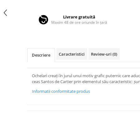
Distribuie
LINDA FARROW
pe
Facebook
MASSADA
Livrare gratuită
Maxim 48 de ore oriunde în țară
MATSUDA
MAUI JIM
MAYBACH
MIU MIU
Caracteristici
Review-uri
(0)
Descriere
MONT BLANC
MYKITA
Ochelari creați în jurul unui motiv grafic puternic care a
ceas Santos de Cartier prin elementul său caracteristic:
șur
OAKLEY
Informatii conformitate produs
OLIVER PEOPLES
ORGREEN
OXIBIS
PERSOL
PETER AND MAY