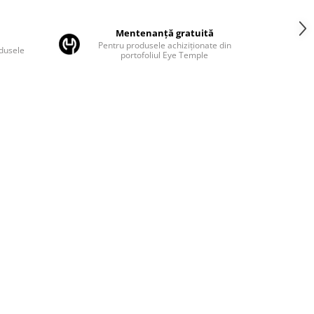
Mentenanță gratuită
Pentru produsele achiziționate din
odusele
portofoliul Eye Temple