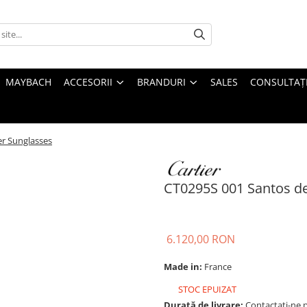
MAYBACH
ACCESORII
BRANDURI
SALES
CONSULTAȚI
er Sunglasses
CT0295S 001 Santos de
6.120,00 RON
Made in:
France
STOC EPUIZAT
Durată de livrare:
Contactați-ne pe