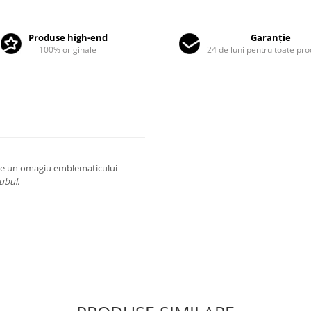
Produse high-end
Garanție
100% originale
24 de luni pentru toate pr
duce un omagiu emblematicului
ubul
.