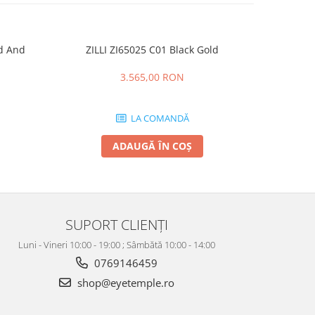
ld And
ZILLI ZI65025 C01 Black Gold
CT0164O 00
3.565,00 RON
LA COMANDĂ
ADAUGĂ ÎN COȘ
SUPORT CLIENȚI
Luni - Vineri 10:00 - 19:00 ; Sâmbătă 10:00 - 14:00
0769146459
shop@eyetemple.ro