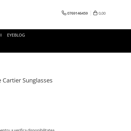
0769146459
0,00
I
EYEBLOG
 Cartier Sunglasses
ntru a verifica disponibilitatea