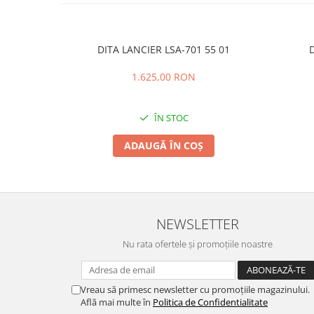
PRADA
RAY-BAN
SAINT LAURENT
DITA LANCIER LSA-701 55 01
D
SEEOO
1.625,00 RON
STARCK
STELLA MCCARTNEY
ÎN STOC
TIFFANY&CO
ADAUGĂ ÎN COȘ
ZEAL
ZILLI
NEWSLETTER
Nu rata ofertele și promoțiile noastre
Vreau să primesc newsletter cu promoțiile magazinului.
Află mai multe în
Politica de Confidentialitate