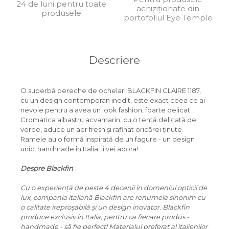
24 de luni pentru toate
achiziționate din
produsele
ORGREEN
portofoliul Eye Temple
OXIBIS
PERSOL
Descriere
PETER AND MAY
PRADA
O superbă pereche de ochelari BLACKFIN CLAIRE 1187,
cu un design contemporan inedit, este exact ceea ce ai
RAY-BAN
nevoie pentru a avea un look fashion, foarte delicat.
Cromatica albastru acvamarin, cu o tentă delicată de
SAINT LAURENT
verde, aduce un aer fresh și rafinat oricărei ținute.
SEEOO
Ramele au o formă inspirată de un fagure - un design
unic, handmade în Italia. Îi vei adora!
STARCK
Despre Blackfin
STELLA MCCARTNEY
Cu o experiență de peste 4 decenii în domeniul opticii de
TIFFANY&CO
lux, compania italiană Blackfin are renumele sinonim cu
o calitate ireproșabilă și un design inovator. Blackfin
ZEAL
produce exclusiv în Italia, pentru ca fiecare produs -
handmade - să fie perfect! Materialul preferat al italienilor
ZILLI