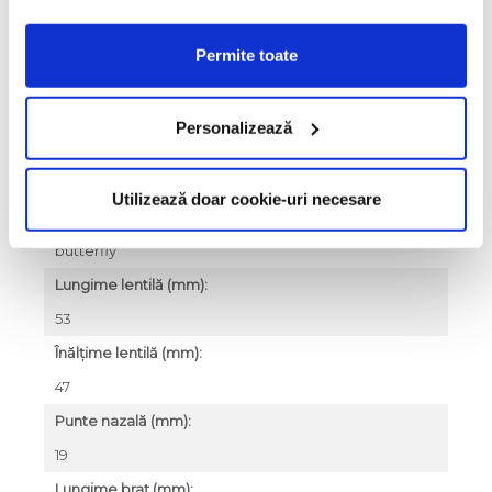
Culoare lentile:
transparent
Permite toate
Tip lentile:
vedere
Personalizează
Material ramă:
titan
Utilizează doar cookie-uri necesare
Formă ramă:
butterfly
Lungime lentilă (mm):
53
Înălțime lentilă (mm):
47
Punte nazală (mm):
19
Lungime braț (mm):