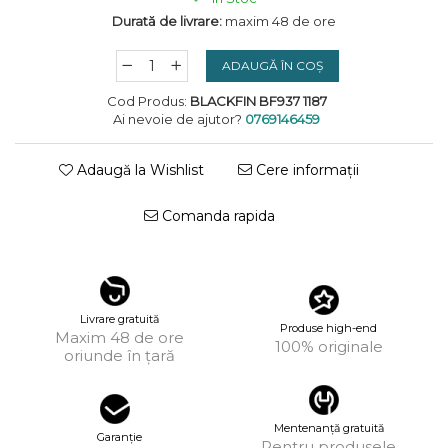
KUBORAUM
Durată de livrare:
maxim 48 de ore
LAPIMA
ADAUGĂ ÎN COȘ
LA LOOP
Cod Produs:
BLACKFIN BF937 1187
Ai nevoie de ajutor?
0769146459
LINDA FARROW
MASSADA
Adaugă la Wishlist
Cere informații
MATSUDA
Comanda rapida
MAUI JIM
MAYBACH
MIU MIU
Livrare gratuită
Produse high-end
MONT BLANC
Maxim 48 de ore
100% originale
oriunde în țară
MYKITA
OAKLEY
Mentenanță gratuită
OLIVER PEOPLES
Garanție
Pentru produsele