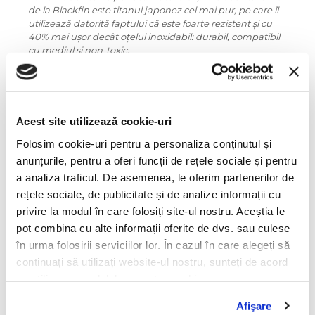
de la Blackfin este titanul japonez cel mai pur, pe care îl
utilizează datorită faptului că este foarte rezistent și cu
40% mai ușor decât oțelul inoxidabil: durabil, compatibil
cu mediul și non-toxic.
Ce diferențiază ochelarii Blackfin? Lipsa șuruburilor și a
punctelor de sudură, folosind un element patentat chiar
de ei, pentru obținerea unui accesoriu durabil și deosebit
din punct de vedere estetic. Designul este minimalist,
Acest site utilizează cookie-uri
beneficiind de o gamă impresionantă de culori și o
Folosim cookie-uri pentru a personaliza conținutul și
elasticitate surprinzătoare a brațelor. Blackfin țintește
spre unicitate și reușește să satisfacă chiar și cele mai
anunțurile, pentru a oferi funcții de rețele sociale și pentru
pretențioase gusturi!
a analiza traficul. De asemenea, le oferim partenerilor de
Informatii conformitate produs
rețele sociale, de publicitate și de analize informații cu
privire la modul în care folosiți site-ul nostru. Aceștia le
pot combina cu alte informații oferite de dvs. sau culese
Caracteristici
în urma folosirii serviciilor lor. În cazul în care alegeți să
continuați să utilizați website-ul nostru, sunteți de acord
cu utilizarea modulelor noastre cookie.
Culoare ramă:
verde
Afişare