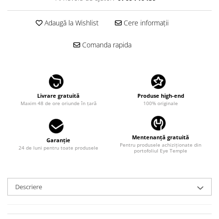
LINDA FARROW
Adaugă la Wishlist
Cere informații
MASSADA
MATSUDA
Comanda rapida
MAUI JIM
MAYBACH
MIU MIU
Livrare gratuită
Produse high-end
MONT BLANC
Maxim 48 de ore oriunde în țară
100% originale
MYKITA
OAKLEY
Mentenanță gratuită
Garanție
OLIVER PEOPLES
Pentru produsele achiziționate din
24 de luni pentru toate produsele
portofoliul Eye Temple
ORGREEN
OXIBIS
Descriere
PERSOL
PETER AND MAY