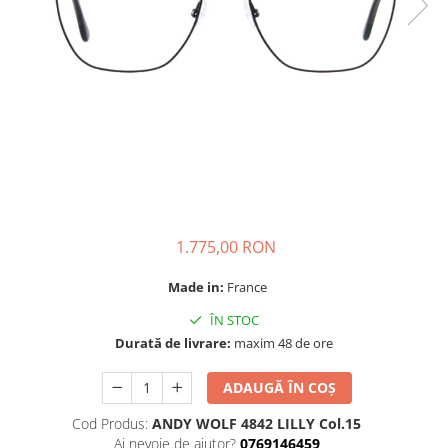
CAZAL
Materiale prețioase
Materiale prețioase
DILEM
Last Chance %
Last chance %
DIOR
DITA
DITA EPILUXURY
DITA LANCIER
DOLCE GABBANA
EXALTO
1.775,00 RON
FACE A FACE
GIORGIO ARMANI
Made in:
France
GUCCI
ÎN STOC
JOOLY
Durată de livrare:
maxim 48 de ore
KUBORAUM
ADAUGĂ ÎN COȘ
LAPIMA
Cod Produs:
ANDY WOLF 4842 LILLY Col.15
LA LOOP
Ai nevoie de ajutor?
0769146459