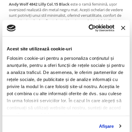
PRADA
Andy Wolf 4842 Lilly Col.15 Black
este o ramă feminină, ușor
oversized realizată din metal negru mat. Acești ochelari de vedere
RAY-BAN
sunt potriviți unui stil minimalist, oferind versatilitate, confort de
SAINT LAURENT
excepție și un look rafinat de tip ”
less is more
”. Modelul Lilly a
fost lucrat integral în Franța.
SEEOO
STARCK
Despre Andy Wolf
STELLA MCCARTNEY
Acest site utilizează cookie-uri
Înființat în anul 2006 de doi prieteni Andreas Pirkheim (Andy) și
Wolfgang Scheucher (Wolf),
ANDY WOLF
este un brand
TIFFANY&CO
Folosim cookie-uri pentru a personaliza conținutul și
caracterizat de dăruire. Această dedicare vine de la oamenii din
ZEAL
anunțurile, pentru a oferi funcții de rețele sociale și pentru
spatele brandului – fiecare își pune sufletul în munca sa și toți
sunt loiali unei viziuni comune de a combina măiestria locală,
a analiza traficul. De asemenea, le oferim partenerilor de
ZILLI
tradițională, a ochelarilor cu designul contemporan și inovator.
rețele sociale, de publicitate și de analize informații cu
privire la modul în care folosiți site-ul nostru. Aceștia le
Pe lângă faptul că oferă modele elegante și atemporale, brandul
pot combina cu alte informații oferite de dvs. sau culese
independent Andy Wolf face și o declarație de responsabilitate
socială: gama lor majoritară, realizată din acetat, este fabricată în
în urma folosirii serviciilor lor. În cazul în care alegeți să
întregime în micul oraș austriac Hartberg. Modelele de rame
continuați să utilizați website-ul nostru, sunteți de acord
metalice sunt lucrate tot manual, în regiunea Jura din Franța,
cu utilizarea modulelor noastre cookie.
renumită pentru fabricarea de peste un secol a ochelarilor
premium.
Afişare