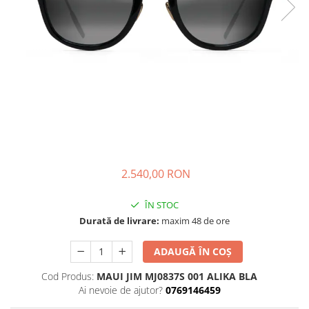
CAZAL
Materiale prețioase
Materiale prețioase
DILEM
Last Chance %
Last chance %
DIOR
DITA
DITA EPILUXURY
DITA LANCIER
DOLCE GABBANA
EXALTO
FACE A FACE
2.540,00 RON
GIORGIO ARMANI
ÎN STOC
GUCCI
Durată de livrare:
maxim 48 de ore
JOOLY
ADAUGĂ ÎN COȘ
KUBORAUM
Cod Produs:
MAUI JIM MJ0837S 001 ALIKA BLA
LAPIMA
Ai nevoie de ajutor?
0769146459
LA LOOP