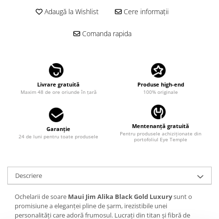
LINDA FARROW
Adaugă la Wishlist
Cere informații
MASSADA
Comanda rapida
MATSUDA
MAUI JIM
MAYBACH
MIU MIU
Livrare gratuită
Produse high-end
Maxim 48 de ore oriunde în țară
100% originale
MONT BLANC
MYKITA
Mentenanță gratuită
Garanție
OAKLEY
Pentru produsele achiziționate din
24 de luni pentru toate produsele
portofoliul Eye Temple
OLIVER PEOPLES
ORGREEN
OXIBIS
Descriere
PERSOL
Ochelarii de soare
Maui Jim Alika Black Gold Luxury
sunt o
PETER AND MAY
promisiune a eleganței pline de șarm, irezistibile unei
personalități care adoră frumosul. Lucrați din titan și fibră de