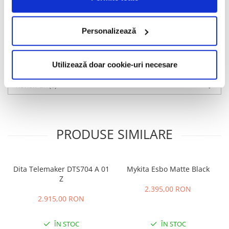
brandul preferat al unor vedete de prim rang precum Barack
Obama, Jenniffer Aniston, George Clooney, Johnny Depp și Jude
Law.
Personalizează
Informatii conformitate produs
Utilizează doar cookie-uri necesare
Caracteristici
Review-uri
(0)
PRODUSE SIMILARE
Dita Telemaker DTS704 A 01
Mykita Esbo Matte Black
Z
2.395,00 RON
2.915,00 RON
ÎN STOC
ÎN STOC