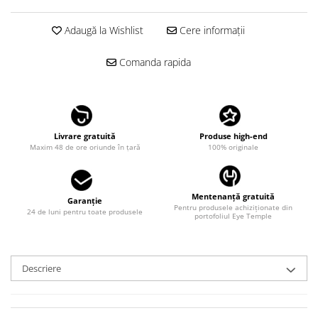
LINDA FARROW
Adaugă la Wishlist
Cere informații
MASSADA
MATSUDA
Comanda rapida
MAUI JIM
MAYBACH
MIU MIU
Livrare gratuită
Produse high-end
MONT BLANC
Maxim 48 de ore oriunde în țară
100% originale
MYKITA
OAKLEY
Mentenanță gratuită
Garanție
Pentru produsele achiziționate din
OLIVER PEOPLES
24 de luni pentru toate produsele
portofoliul Eye Temple
ORGREEN
OXIBIS
Descriere
PERSOL
PETER AND MAY