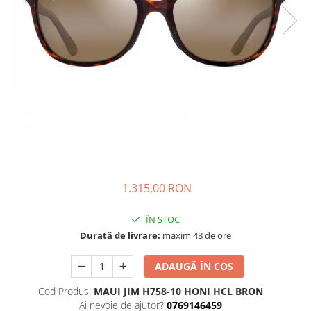
CAZAL
Materiale prețioase
Materiale prețioase
DILEM
Last Chance %
Last chance %
DIOR
DITA
DITA EPILUXURY
DITA LANCIER
DOLCE GABBANA
EXALTO
FACE A FACE
1.315,00 RON
GIORGIO ARMANI
GUCCI
ÎN STOC
Durată de livrare:
maxim 48 de ore
JOOLY
KUBORAUM
ADAUGĂ ÎN COȘ
LAPIMA
Cod Produs:
MAUI JIM H758-10 HONI HCL BRON
LA LOOP
Ai nevoie de ajutor?
0769146459