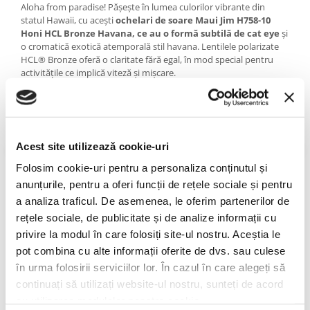
PRADA
Aloha from paradise! Pășește în lumea culorilor vibrante din
statul Hawaii, cu acești
ochelari de soare Maui Jim H758-10
RAY-BAN
Honi HCL Bronze Havana, ce au o formă subtilă de cat eye
și
SAINT LAURENT
o cromatică exotică atemporală stil havana. Lentilele polarizate
HCL® Bronze oferă o claritate fără egal, în mod special pentru
SEEOO
activitățile ce implică viteză și mișcare.
STARCK
Particularități Maui Jim H758-10 Honi HCL Bronze Havana
STELLA MCCARTNEY
Lentilă:
HCL Bronze -
High Contrast Lens, ideală pentru purtarea
TIFFANY&CO
cotidiană; are o superbă nuanță caldă, pentru a-i oferi ochiului
Acest site utilizează cookie-uri
confortul de care are nevoie.
ZEAL
Material:
MauiBrilliant -
cel mai avansat material al brandului
Folosim cookie-uri pentru a personaliza conținutul și
ZILLI
din Hawaii, creat să ofere o claritate ca prin sticlă; este deosebit
anunțurile, pentru a oferi funcții de rețele sociale și pentru
de ușor.
a analiza traficul. De asemenea, le oferim partenerilor de
Despre Maui Jim
rețele sociale, de publicitate și de analize informații cu
privire la modul în care folosiți site-ul nostru. Aceștia le
O companie independentă, născută pe superba plaja Ka'anapali
pot combina cu alte informații oferite de dvs. sau culese
din Lahaina, Maui, în 1980, Maui Jim s-a impus pe piața mondială
în urma folosirii serviciilor lor. În cazul în care alegeți să
a ochelarilor de soare prin melanjul fascinant al designului
vibrant, inspirat de spiritul hawaiian, cu tehnologia de ultimă
continuați să utilizați website-ul nostru, sunteți de acord
generație a lentilelor.
cu utilizarea modulelor noastre cookie.