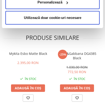
Personalizează
Caracteristici
Review-uri
(0)
Utilizează doar cookie-uri necesare
PRODUSE SIMILARE
Mykita Esbo Matte Black
Dolce&Gabbana DG4385
-25%
Black
2.395,00 RON
1.030,00 RON
772,50 RON
ÎN STOC
ÎN STOC
ADAUGĂ ÎN COȘ
ADAUGĂ ÎN COȘ