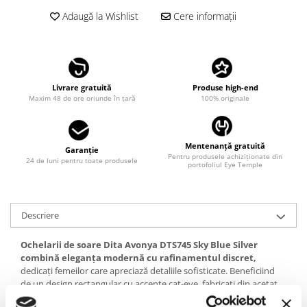
LINDA FARROW
Adaugă la Wishlist
Cere informații
MASSADA
MATSUDA
MAUI JIM
Livrare gratuită
Produse high-end
MAYBACH
Maxim 48 de ore oriunde în țară
100% originale
MIU MIU
MONT BLANC
Mentenanță gratuită
Garanție
Pentru produsele achiziționate din
MYKITA
24 de luni pentru toate produsele
portofoliul Eye Temple
OAKLEY
OLIVER PEOPLES
Descriere
ORGREEN
Ochelarii de soare Dita Avonya DTS745 Sky Blue Silver
OXIBIS
combină eleganța modernă cu rafinamentul discret,
PERSOL
dedicați femeilor care apreciază detaliile sofisticate. Beneficiind
de un design rectangular cu accente cat-eye, fabricați din acetat
PETER AND MAY
japonez premium, Dita Avonya are și o plăcuță metalică cu logo