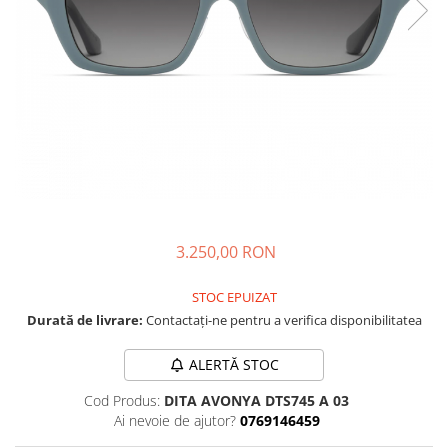
CAZAL
Materiale prețioase
Materiale prețioase
DILEM
Last Chance %
Last chance %
DIOR
DITA
DITA EPILUXURY
DITA LANCIER
DOLCE GABBANA
EXALTO
FACE A FACE
3.250,00 RON
GIORGIO ARMANI
STOC EPUIZAT
GUCCI
Durată de livrare:
Contactați-ne pentru a verifica disponibilitatea
JOOLY
ALERTĂ STOC
KUBORAUM
Cod Produs:
DITA AVONYA DTS745 A 03
LAPIMA
Ai nevoie de ajutor?
0769146459
LA LOOP