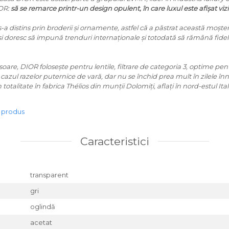
IOR:
să se remarce printr-un design opulent, în care luxul este afișat vizib
 distins prin broderii și ornamente, astfel că a păstrat această moșten
și doresc să impună trenduri internaționale și totodată să rămână fideli 
 soare, DIOR folosește pentru lentile, filtrare de categoria 3, optime pe
 cazul razelor puternice de vară, dar nu se închid prea mult în zilele în
otalitate în fabrica Thélios din munții Dolomiți, aflați în nord-estul Itali
e produs
Caracteristici
transparent
gri
oglindă
acetat