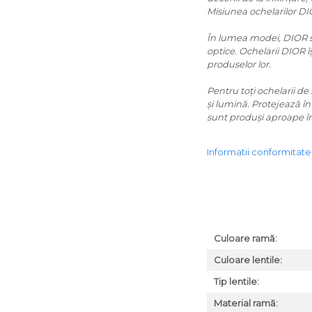
Misiunea ochelarilor D
ORGREEN
În lumea modei, DIOR s-a
OXIBIS
optice. Ochelarii DIOR î
produselor lor.
PERSOL
PETER AND MAY
Pentru toți ochelarii de
și lumină. Protejează în
PRADA
sunt produși aproape în t
RAY-BAN
Informatii conformitat
SAINT LAURENT
SEEOO
STARCK
STELLA MCCARTNEY
Culoare ramă:
Culoare lentile:
TIFFANY&CO
Tip lentile:
ZEAL
Material ramă:
ZILLI