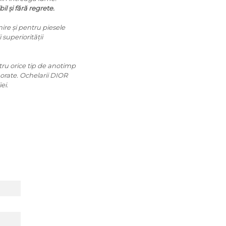
il și fără regrete.
ire și pentru piesele
superiorității
ntru orice tip de anotimp
norate. Ochelarii DIOR
ei.