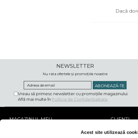
Dacă dore
NEWSLETTER
Nu rata ofertele și promoțiile noastre
Vreau să primesc newsletter cu promoțiile magazinului.
Află mai multe în
Politica de Confidentialitate
MAGAZINUL MEU
CLIENȚI
Despre noi
Metode de Pl
Acest site utilizează cook