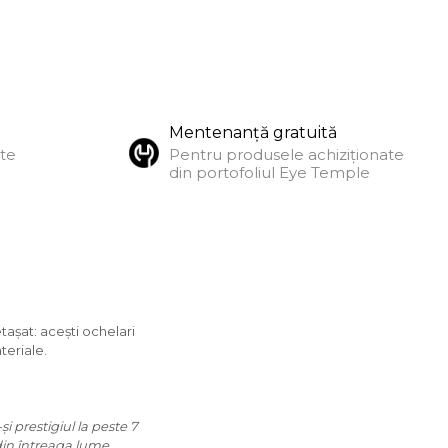
Mentenanță gratuită
ate
Pentru produsele achiziționate
din portofoliul Eye Temple
etașat: acești ochelari
ateriale.
i prestigiul la peste 7
 din întreaga lume.