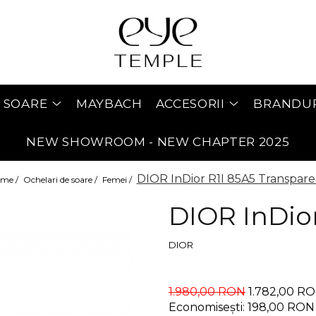
 SOARE
MAYBACH
ACCESORII
BRANDU
NEW SHOWROOM - NEW CHAPTER 2025
DIOR InDior R1I 85A5 Transpare
me /
Ochelari de soare /
Femei /
DIOR InDior
DIOR
1.980,00 RON
1.782,00 R
Economisești:
198,00
RON