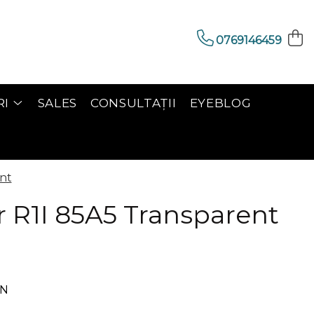
0769146459
RI
SALES
CONSULTAȚII
EYEBLOG
nt
 R1I 85A5 Transparent
ON