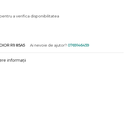
entru a verifica disponibilitatea
DIOR R1I 85A5
Ai nevoie de ajutor?
0769146459
re informații