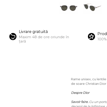
KUBORAUM
LAPIMA
LA LOOP
Distribuie
pe
LINDA FARROW
Livrare gratuită
Facebook
Prod
Maxim 48 de ore oriunde în
MASSADA
100% 
țară
MATSUDA
MAUI JIM
MAYBACH
MIU MIU
Rame unisex, cu lentile 
MONT BLANC
de soare Christian Dior 
MYKITA
Despre Dior
OAKLEY
Savoir faire.
Cu un portof
OLIVER PEOPLES
decenii de la înființare