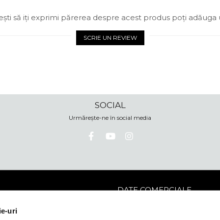
ști să iți exprimi părerea despre acest produs poți adăuga 
SCRIE UN REVIEW
SOCIAL
Urmărește-ne în social media
DATE COMERCIALE
ată
Medical Optik
ie-uri