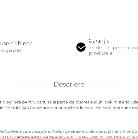
Garanție
use high-end
24 de luni pentru to
originale
produsele
Descriere
tip oglindă pentru ca tu să ai parte de discreție și un look misterior, d
InDior R1I 85A5 Transparent sunt realizați în Italia, din cele mai bune m
oliu divers care include ochelari de vedere și de soare, și menținându-ș
, Casa DIOR este astăzi parte a grupului LVMH, lider în industria luxury