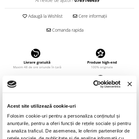
Ai nevoie de ajutor?
0769146459
LINDA FARROW
MASSADA
Adaugă la Wishlist
Cere informații
MATSUDA
Comanda rapida
MAUI JIM
MAYBACH
MIU MIU
Livrare gratuită
Produse high-end
MONT BLANC
Maxim 48 de ore oriunde în țară
100% originale
MYKITA
OAKLEY
Mentenanță gratuită
Garanție
OLIVER PEOPLES
Pentru produsele achiziționate din
24 de luni pentru toate produsele
portofoliul Eye Temple
ORGREEN
Acest site utilizează cookie-uri
OXIBIS
Folosim cookie-uri pentru a personaliza conținutul și
Descriere
PERSOL
anunțurile, pentru a oferi funcții de rețele sociale și pentru
PETER AND MAY
a analiza traficul. De asemenea, le oferim partenerilor de
Noua colecție de ochelari Cartier îmbină eleganța și stilul pentru a
rețele sociale, de publicitate și de analize informații cu