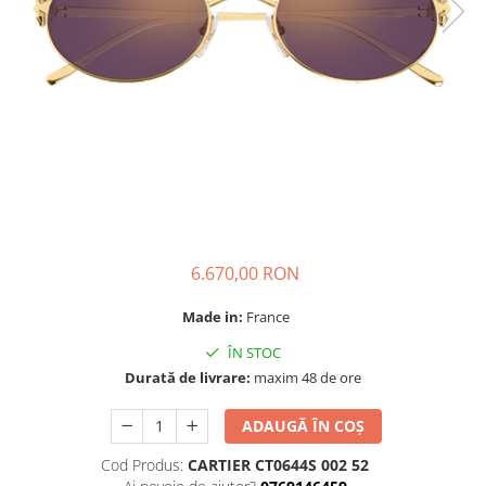
CAZAL
Materiale prețioase
Materiale prețioase
DILEM
Last Chance %
Last chance %
DIOR
DITA
DITA EPILUXURY
DITA LANCIER
DOLCE GABBANA
EXALTO
FACE A FACE
6.670,00 RON
GIORGIO ARMANI
Made in:
France
GUCCI
ÎN STOC
JOOLY
Durată de livrare:
maxim 48 de ore
KUBORAUM
ADAUGĂ ÎN COȘ
LAPIMA
Cod Produs:
CARTIER CT0644S 002 52
LA LOOP