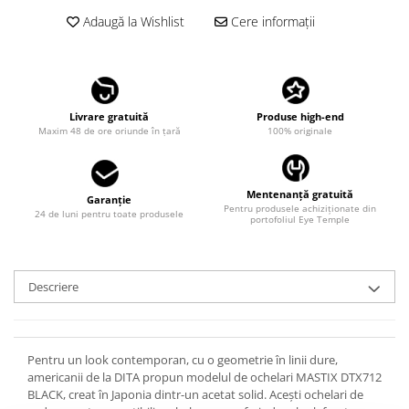
LINDA FARROW
Adaugă la Wishlist
Cere informații
MASSADA
MATSUDA
MAUI JIM
Livrare gratuită
Produse high-end
MAYBACH
Maxim 48 de ore oriunde în țară
100% originale
MIU MIU
MONT BLANC
Mentenanță gratuită
Garanție
Pentru produsele achiziționate din
MYKITA
24 de luni pentru toate produsele
portofoliul Eye Temple
OAKLEY
OLIVER PEOPLES
Descriere
ORGREEN
OXIBIS
PERSOL
Pentru un look contemporan, cu o geometrie în linii dure,
americanii de la DITA propun modelul de ochelari MASTIX DTX712
PETER AND MAY
BLACK, creat în Japonia dintr-un acetat solid. Acești ochelari de