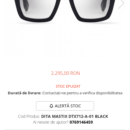
CAZAL
Materiale prețioase
Materiale prețioase
DILEM
Last Chance %
Last chance %
DIOR
DITA
DITA EPILUXURY
DITA LANCIER
DOLCE GABBANA
EXALTO
FACE A FACE
2.295,00 RON
GIORGIO ARMANI
STOC EPUIZAT
GUCCI
Durată de livrare:
Contactați-ne pentru a verifica disponibilitatea
JOOLY
ALERTĂ STOC
KUBORAUM
Cod Produs:
DITA MASTIX DTX712-A-01 BLACK
LAPIMA
Ai nevoie de ajutor?
0769146459
LA LOOP