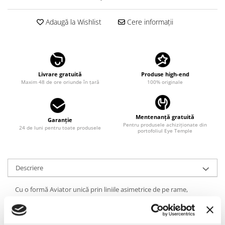
LINDA FARROW
Adaugă la Wishlist
Cere informații
MASSADA
MATSUDA
MAUI JIM
MAYBACH
Livrare gratuită
Produse high-end
Maxim 48 de ore oriunde în țară
100% originale
MIU MIU
MONT BLANC
Mentenanță gratuită
MYKITA
Garanție
Pentru produsele achiziționate din
24 de luni pentru toate produsele
portofoliul Eye Temple
OAKLEY
OLIVER PEOPLES
ORGREEN
Descriere
OXIBIS
Cu o formă Aviator unică prin liniile asimetrice de pe rame,
PERSOL
ochelarii CAZAL 6022 Black Gun sunt perechea excentrică care îți
scoate în evidență personalitatea, prin detalii de excepție și un
PETER AND MAY
material de top, precum titanul japonez. Foarte rezistenți,