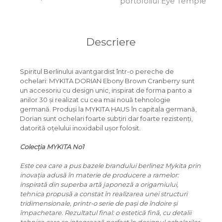
portofoliul Eye Temple
ORGREEN
OXIBIS
Descriere
PERSOL
PETER AND MAY
Spiritul Berlinului avantgardist într-o pereche de
ochelari: MYKITA DORIAN Ebony Brown Cranberry sunt
PRADA
un accesoriu cu design unic, inspirat de forma panto a
RAY-BAN
anilor 30 și realizat cu cea mai nouă tehnologie
germană. Produși la MYKITA HAUS în capitala germană,
SAINT LAURENT
Dorian sunt ochelari foarte subțiri dar foarte rezistenți,
datorită oțelului inoxidabil ușor folosit.
SEEOO
Colecția MYKITA No1
STARCK
Este cea care a pus bazele brandului berlinez Mykita prin
STELLA MCCARTNEY
inovația adusă în materie de producere a ramelor:
inspirată din superba artă japoneză a origamiului,
TIFFANY&CO
tehnica propusă a constat în realizarea unei structuri
ZEAL
tridimensionale, printr-o serie de pași de îndoire și
împachetare. Rezultatul final: o estetică fină, cu detalii
ZILLI