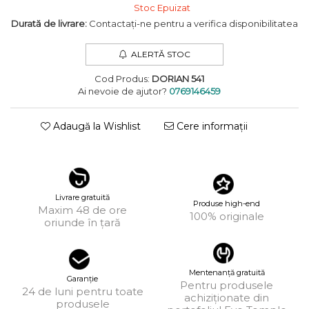
Stoc Epuizat
KUBORAUM
Durată de livrare:
Contactați-ne pentru a verifica disponibilitatea
LAPIMA
ALERTĂ STOC
LA LOOP
Cod Produs:
DORIAN 541
LINDA FARROW
Ai nevoie de ajutor?
0769146459
MASSADA
Adaugă la Wishlist
Cere informații
MATSUDA
MAUI JIM
MAYBACH
Livrare gratuită
Produse high-end
MIU MIU
Maxim 48 de ore
100% originale
oriunde în țară
MONT BLANC
MYKITA
Mentenanță gratuită
OAKLEY
Garanție
Pentru produsele
24 de luni pentru toate
achiziționate din
OLIVER PEOPLES
produsele