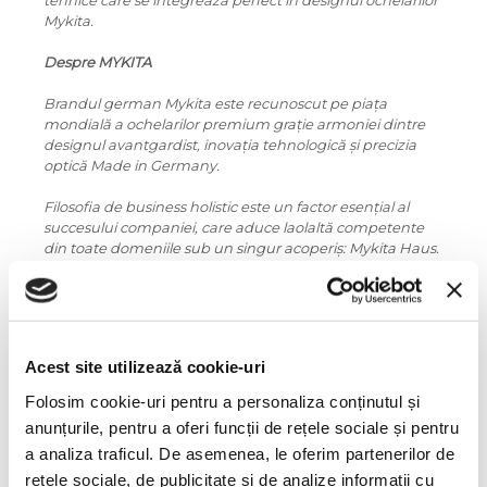
tehnice care se integrează perfect în designul ochelarilor
Mykita.
Despre MYKITA
Brandul german Mykita este recunoscut pe pia
ța
mondială a ochelarilor premium grație armoniei dintre
designul avantgardist, inovația tehnologică și precizia
optică Made in Germany.
Filosofia de business holistic este un factor esențial al
succesului companiei, care aduce laolaltă competente
din toate domeniile sub un singur acoperiș: Mykita Haus.
Brandul prosperă datorită rețelei sale independente care
include cercetare și transfer de tehnologie.
Informatii conformitate produs
Acest site utilizează cookie-uri
Caracteristici
Folosim cookie-uri pentru a personaliza conținutul și
anunțurile, pentru a oferi funcții de rețele sociale și pentru
a analiza traficul. De asemenea, le oferim partenerilor de
Culoare ramă:
rețele sociale, de publicitate și de analize informații cu