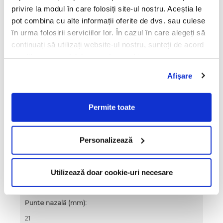
maro
privire la modul în care folosiți site-ul nostru. Aceștia le
Culoare lentile:
pot combina cu alte informații oferite de dvs. sau culese
în urma folosirii serviciilor lor. În cazul în care alegeți să
transparent
continuați să utilizați website-ul nostru, sunteți de acord
Tip lentile:
cu utilizarea modulelor noastre cookie.
vedere
Afişare
Material ramă:
oțel inoxidabil ultra ușor
Permite toate
Formă ramă:
rotund
Personalizează
Lungime lentilă (mm):
45
Înălțime lentilă (mm):
Utilizează doar cookie-uri necesare
41
Punte nazală (mm):
21