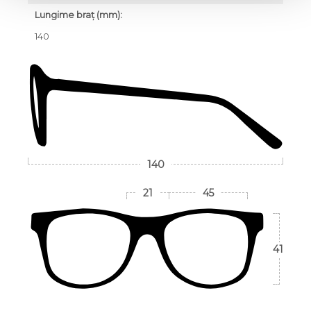
Lungime braț (mm):
140
140
21
45
41