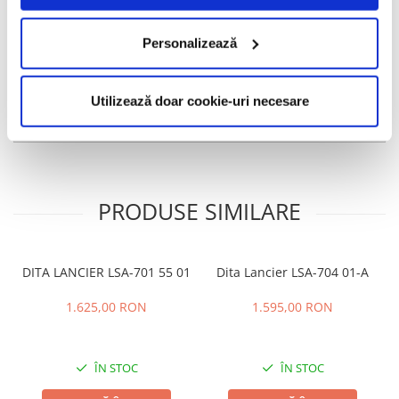
Maybach și materialele rare și prețioase utilizate. De fapt, în ele
constă secretul brandului de ochelari Maybach.
Personalizează
Informatii conformitate produs
Caracteristici
Utilizează doar cookie-uri necesare
Review-uri
(0)
PRODUSE SIMILARE
DITA LANCIER LSA-701 55 01
Dita Lancier LSA-704 01-A
1.625,00 RON
1.595,00 RON
ÎN STOC
ÎN STOC