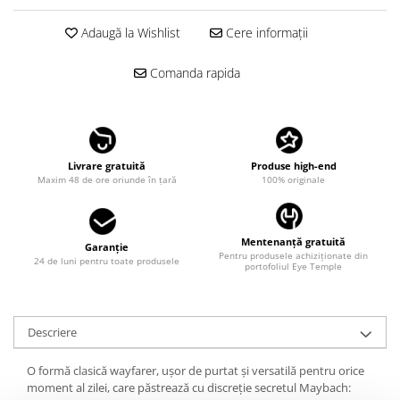
LINDA FARROW
Adaugă la Wishlist
Cere informații
MASSADA
MATSUDA
Comanda rapida
MAUI JIM
MAYBACH
MIU MIU
Livrare gratuită
Produse high-end
MONT BLANC
Maxim 48 de ore oriunde în țară
100% originale
MYKITA
OAKLEY
Mentenanță gratuită
Garanție
Pentru produsele achiziționate din
24 de luni pentru toate produsele
OLIVER PEOPLES
portofoliul Eye Temple
ORGREEN
OXIBIS
Descriere
PERSOL
O formă clasică wayfarer, ușor de purtat și versatilă pentru orice
PETER AND MAY
moment al zilei, care păstrează cu discreție secretul Maybach: