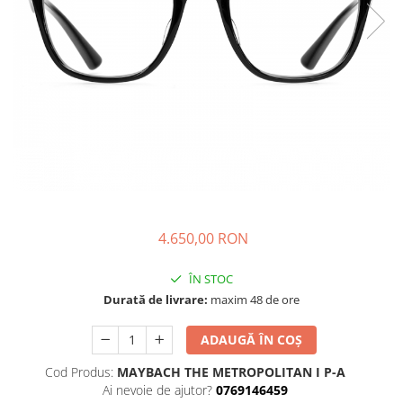
CAZAL
Materiale prețioase
Materiale prețioase
DILEM
Last Chance %
Last chance %
DIOR
DITA
DITA EPILUXURY
DITA LANCIER
DOLCE GABBANA
EXALTO
FACE A FACE
4.650,00 RON
GIORGIO ARMANI
GUCCI
ÎN STOC
Durată de livrare:
maxim 48 de ore
JOOLY
KUBORAUM
ADAUGĂ ÎN COȘ
LAPIMA
Cod Produs:
MAYBACH THE METROPOLITAN I P-A
Ai nevoie de ajutor?
0769146459
LA LOOP