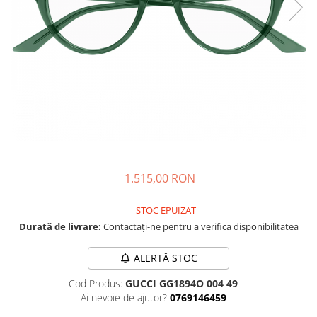
CAZAL
Materiale prețioase
Materiale prețioase
DILEM
Last Chance %
Last chance %
DIOR
DITA
DITA EPILUXURY
DITA LANCIER
DOLCE GABBANA
EXALTO
FACE A FACE
1.515,00 RON
GIORGIO ARMANI
STOC EPUIZAT
GUCCI
Durată de livrare:
Contactați-ne pentru a verifica disponibilitatea
JOOLY
ALERTĂ STOC
KUBORAUM
Cod Produs:
GUCCI GG1894O 004 49
LAPIMA
Ai nevoie de ajutor?
0769146459
LA LOOP