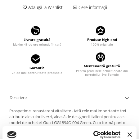
LINDA FARROW
Adaugă la Wishlist
Cere informații
MASSADA
MATSUDA
MAUI JIM
Livrare gratuită
Produse high-end
MAYBACH
Maxim 48 de ore oriunde în țară
100% originale
MIU MIU
MONT BLANC
Mentenanță gratuită
Garanție
Pentru produsele achiziționate din
MYKITA
24 de luni pentru toate produsele
portofoliul Eye Temple
OAKLEY
OLIVER PEOPLES
Descriere
ORGREEN
Prospețime, renaștere și vitalitate - iată cele mai importante trei
OXIBIS
atribute ale culorii verzi, aleasă de designerii italieni pentru acest
PERSOL
model de ochelari Gucci GG1894O 004 Green. Cu o formă panto
avantajoasă pentru fețele pătrate, ovale sau în formă de inimă,
PETER AND MAY
această piesă optică oferă un look contemporan plin de