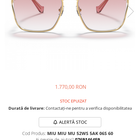
CAZAL
Materiale prețioase
Materiale prețioase
DILEM
Last Chance %
Last chance %
DIOR
DITA
DITA EPILUXURY
DITA LANCIER
DOLCE GABBANA
EXALTO
FACE A FACE
1.770,00 RON
GIORGIO ARMANI
GUCCI
STOC EPUIZAT
JOOLY
Durată de livrare:
Contactați-ne pentru a verifica disponibilitatea
KUBORAUM
ALERTĂ STOC
LAPIMA
Cod Produs:
MIU MIU MU 52WS 5AK 06S 60
LA LOOP
Ai nevoie de ajutor?
0769146459