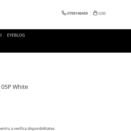
0769146459
0,00
I
EYEBLOG
 05P White
ntru a verifica disponibilitatea