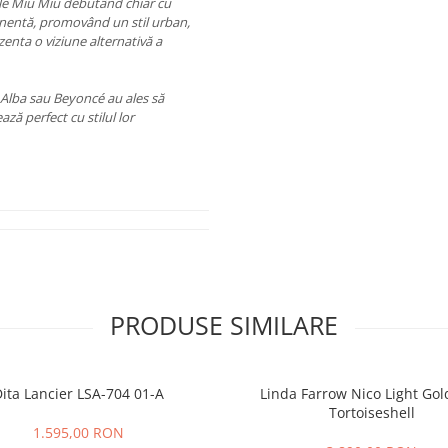
ale Miu Miu debutând chiar cu
anentă, promovând un stil urban,
zenta o viziune alternativă a
 Alba sau Beyoncé au ales să
ază perfect cu stilul lor
PRODUSE SIMILARE
ita Lancier LSA-704 01-A
Linda Farrow Nico Light Go
Tortoiseshell
1.595,00 RON