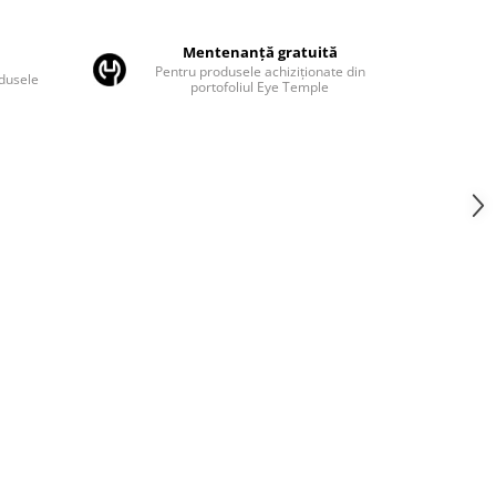
Mentenanță gratuită
Pentru produsele achiziționate din
odusele
portofoliul Eye Temple