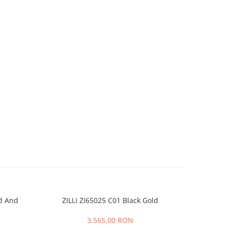
ld And
ZILLI ZI65025 C01 Black Gold
CT0164O 00
3.565,00 RON