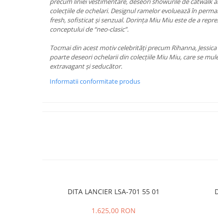
PRADA
precum liniei vestimentare, deseori showurile de catwalk 
colecțiile de ochelari. Designul ramelor evoluează în perm
RAY-BAN
fresh, sofisticat și senzual. Dorința Miu Miu este de a repre
conceptului de “neo-clasic”.
SAINT LAURENT
SEEOO
Tocmai din acest motiv celebrități precum Rihanna, Jessica
poarte deseori ochelarii din colecțiile Miu Miu, care se mule
STARCK
extravagant și seducător.
STELLA MCCARTNEY
Informatii conformitate produs
TIFFANY&CO
ZEAL
ZILLI
DITA LANCIER LSA-701 55 01
D
1.625,00 RON