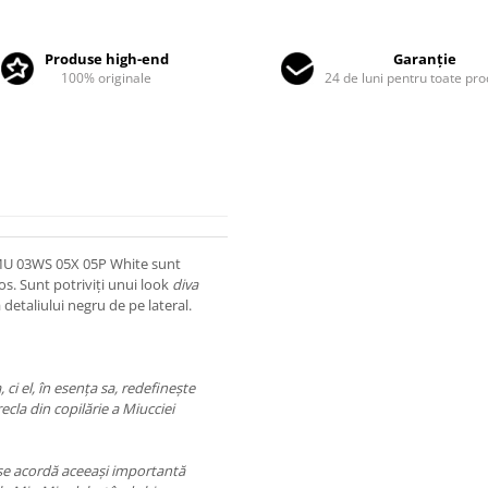
Produse high-end
Garanție
100% originale
24 de luni pentru toate pr
 MU 03WS 05X 05P White sunt
cios. Sunt potriviți unui look
diva
 detaliului negru de pe lateral.
ci el, în esența sa, redefinește
ecla din copilărie a Miucciei
i se acordă aceeași importantă