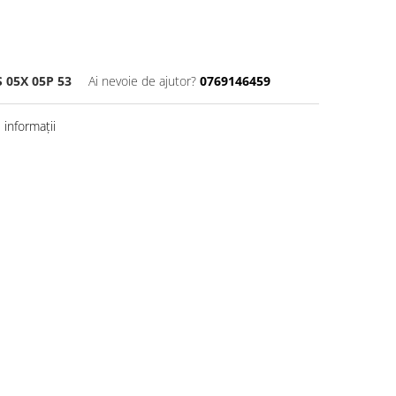
 05X 05P 53
Ai nevoie de ajutor?
0769146459
informații