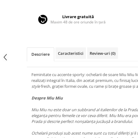
Distribuie
LINDA FARROW
pe
Facebook
MASSADA
Livrare gratuită
Maxim 48 de ore oriunde în țară
MATSUDA
MAUI JIM
MAYBACH
MIU MIU
Caracteristici
Review-uri
(0)
Descriere
MONT BLANC
MYKITA
Feminitate cu accente sporty: ochelarii de soare Miu Miu
realizați integral în Italia, din acetat premium, cu finisaj lu
OAKLEY
style
fresh, grației formei ovale, cu rame și brațe groase și a
OLIVER PEOPLES
Despre Miu Miu
ORGREEN
Miu Miu nu este doar un subbrand al italienilor de la Prada, 
OXIBIS
eleganța pentru femeile ce vor ceva diferit. Miu Miu era por
PERSOL
Prada și descrie perfect nonșalanța jucăușă a brandului.
PETER AND MAY
Ochelarii produși sub acest nume sunt cu totul diferiți și l