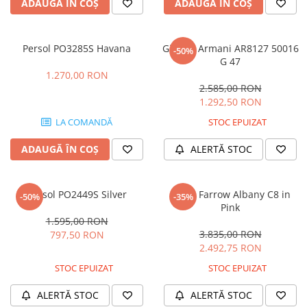
CAZAL
ADAUGĂ ÎN COȘ
ADAUGĂ ÎN COȘ
Materiale prețioase
Materiale prețioase
DILEM
Last Chance %
Last chance %
DIOR
Persol PO3285S Havana
Giorgio Armani AR8127 50016
-50%
G 47
DITA
1.270,00 RON
DITA EPILUXURY
2.585,00 RON
1.292,50 RON
DITA LANCIER
LA COMANDĂ
STOC EPUIZAT
DOLCE GABBANA
EXALTO
ADAUGĂ ÎN COȘ
ALERTĂ STOC
FACE A FACE
GIORGIO ARMANI
Persol PO2449S Silver
Linda Farrow Albany C8 in
-50%
-35%
Pink
GUCCI
1.595,00 RON
JOOLY
3.835,00 RON
797,50 RON
2.492,75 RON
KUBORAUM
STOC EPUIZAT
STOC EPUIZAT
LAPIMA
ALERTĂ STOC
ALERTĂ STOC
LA LOOP