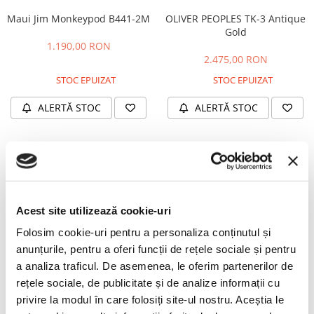
PRADA
Maui Jim Monkeypod B441-2M
OLIVER PEOPLES TK-3 Antique
RAY-BAN
Gold
SAINT LAURENT
1.190,00 RON
2.475,00 RON
SEEOO
STOC EPUIZAT
STOC EPUIZAT
STARCK
ALERTĂ STOC
ALERTĂ STOC
STELLA MCCARTNEY
TIFFANY&CO
GUCCI GG0896S 003 52
CAZAL Legends 607/3 011
ZEAL
BLACK MATT
ZILLI
1.685,00 RON
2.340,00 RON
Acest site utilizează cookie-uri
STOC EPUIZAT
STOC EPUIZAT
Folosim cookie-uri pentru a personaliza conținutul și
ALERTĂ STOC
ALERTĂ STOC
anunțurile, pentru a oferi funcții de rețele sociale și pentru
a analiza traficul. De asemenea, le oferim partenerilor de
rețele sociale, de publicitate și de analize informații cu
PERSOL PO3256S Black Green
MONT BLANC MB0114S 003
privire la modul în care folosiți site-ul nostru. Aceștia le
54