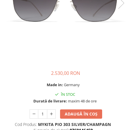
CAZAL
Materiale prețioase
Materiale prețioase
DILEM
Last Chance %
Last chance %
DIOR
DITA
DITA EPILUXURY
DITA LANCIER
DOLCE GABBANA
EXALTO
FACE A FACE
2.530,00 RON
GIORGIO ARMANI
Made in:
Germany
GUCCI
ÎN STOC
JOOLY
Durată de livrare:
maxim 48 de ore
KUBORAUM
ADAUGĂ ÎN COȘ
LAPIMA
Cod Produs:
MYKITA PIO 303 SILVER/CHAMPAGN
LA LOOP