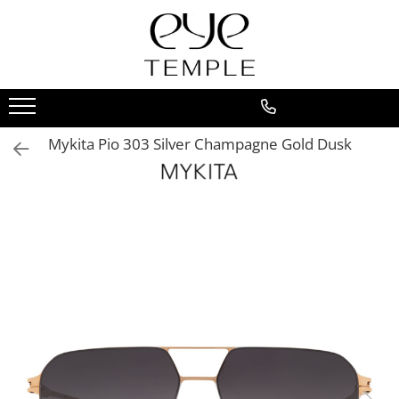
Ochelari de vedere
Ochelari de soare
Accesorii
BRANDURI
Femei
Femei
Ochelari de citit
ALAIN MIKLI
Bărbați
Bărbați
Clip-on
AMI PARIS
0769146459
Mykita Pio 303 Silver Champagne Gold Dusk
Copii
Copii
Toc de ochelari
ANDY WOLF
SHOP BY
Polarizați
Lanțuri
Anne et Valentin
Stil clasic
SHOP BY
ANY DI
Ultimele trenduri
Stil clasic
ATTICO
Sport
Ultimele trenduri
BLACKFIN
Diva
Sport
BOTTEGA VENETA
Festival look
Diva
BRUNELLO CUCINELLI
Eco-friendly & hipoalergenic
Festival look
BULGARI
Affordable
Eco-friendly & hipoalergenic
Minimalist
Cartier
Retro-chic
Retro-chic
Minimalist