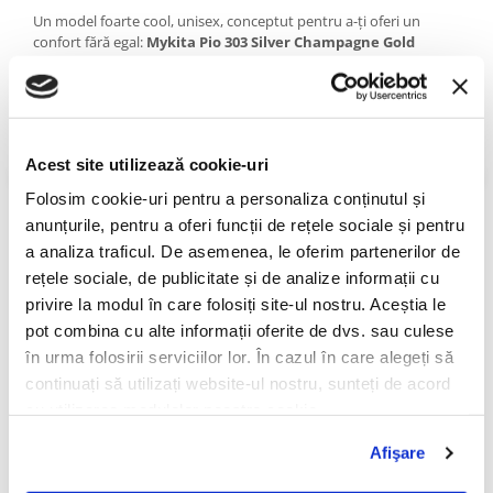
PRADA
Un model foarte cool, unisex, conceptut pentru a-ți oferi un
RAY-BAN
confort fără egal:
Mykita Pio 303 Silver Champagne Gold
Dusk sunt ochelarii de soare cei mai subțiri ai brandului
SAINT LAURENT
german,
fiind realizați integral la Berlin. Mixul de rame aurii și
lentile gri degrade creează un joc cromatic inedit, în timp ce
SEEOO
balamalele nu au șuruburi, ceea ce le crește rezistența în timp la
STARCK
purtare.
Acest site utilizează cookie-uri
STELLA MCCARTNEY
Colecția MYKITA LESSRIM
Folosim cookie-uri pentru a personaliza conținutul și
TIFFANY&CO
anunțurile, pentru a oferi funcții de rețele sociale și pentru
Cea mai rafinată selecție a brandului berlinez, Lessrim este o
ZEAL
colecție care se remarcă printr-un rafinament aparte, folosind
a analiza traficul. De asemenea, le oferim partenerilor de
cele mai subțiri rame - 0,5 mm - din oțel inoxidabil, pentru
ZILLI
rețele sociale, de publicitate și de analize informații cu
obținerea unor ochelari de vedere și de soare aparte. Designul se
privire la modul în care folosiți site-ul nostru. Aceștia le
axează pe transparență și minimalism.
pot combina cu alte informații oferite de dvs. sau culese
Despre MYKITA
în urma folosirii serviciilor lor. În cazul în care alegeți să
continuați să utilizați website-ul nostru, sunteți de acord
Brandul german Mykita este recunoscut pe pia
ța mondială a
cu utilizarea modulelor noastre cookie.
ochelarilor premium grație armoniei dintre designul avantgardist,
inovația tehnologică și precizia optică Made in Germany.
Afişare
Filosofia de business holistic este un factor esențial al succesului