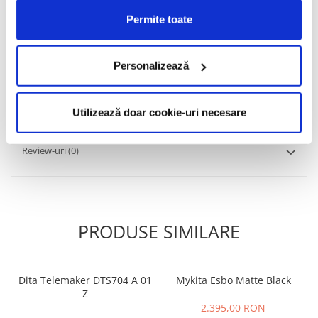
companiei, care aduce laolaltă competente din toate domeniile
sub un singur acoperiș: Mykita Haus. Brandul prosperă datorită
Permite toate
rețelei sale independente care include cercetare și transfer de
tehnologie.
Personalizează
Informatii conformitate produs
Caracteristici
Utilizează doar cookie-uri necesare
Review-uri
(0)
PRODUSE SIMILARE
Dita Telemaker DTS704 A 01
Mykita Esbo Matte Black
Z
2.395,00 RON