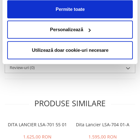
maeștri din Germania, cu ornamente și detalii complexe,
Permite toate
niciodată simpliste, care să pună în valoare extravaganța stilului
Maybach și materialele rare și prețioase utilizate. De fapt, în ele
constă secretul brandului de ochelari Maybach.
Personalizează
Informatii conformitate produs
Caracteristici
Utilizează doar cookie-uri necesare
Review-uri
(0)
PRODUSE SIMILARE
DITA LANCIER LSA-701 55 01
Dita Lancier LSA-704 01-A
1.625,00 RON
1.595,00 RON