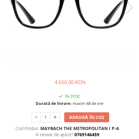
CAZAL
Materiale prețioase
Materiale prețioase
DILEM
Last Chance %
Last chance %
DIOR
DITA
DITA EPILUXURY
DITA LANCIER
DOLCE GABBANA
EXALTO
FACE A FACE
4.650,00 RON
GIORGIO ARMANI
GUCCI
ÎN STOC
Durată de livrare:
maxim 48 de ore
JOOLY
KUBORAUM
ADAUGĂ ÎN COȘ
LAPIMA
Cod Produs:
MAYBACH THE METROPOLITAN I P-A
Ai nevoie de ajutor?
0769146459
LA LOOP