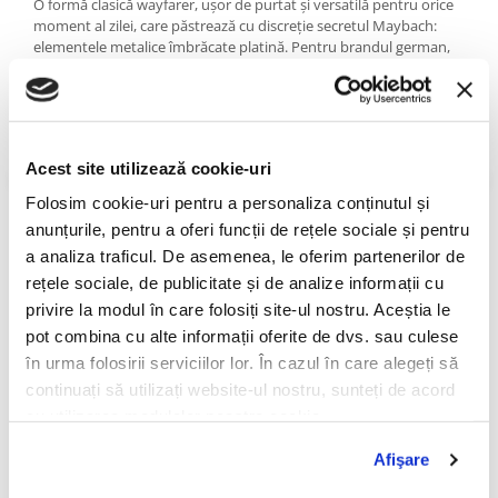
PRADA
O formă clasică wayfarer, ușor de purtat și versatilă pentru orice
moment al zilei, care păstrează cu discreție secretul Maybach:
RAY-BAN
elementele metalice îmbrăcate platină. Pentru brandul german,
luxul este identitate, iar modul inedit în care îl integrează în
SAINT LAURENT
fiecare pereche de ochelari este spectaculos.
SEEOO
Ochelarii de vedere The Metropolitan I Black and Platinum sunt
STARCK
concepuți pentru a celebra subtilitatea și misterul. Doar Logo-ul
Acest site utilizează cookie-uri
Maybach de pe brațe va dezvălui cunoscătorilor, alegerea ta.
STELLA MCCARTNEY
Folosim cookie-uri pentru a personaliza conținutul și
TIFFANY&CO
100% HANDMADE IN GERMANY
anunțurile, pentru a oferi funcții de rețele sociale și pentru
ZEAL
a analiza traficul. De asemenea, le oferim partenerilor de
Despre MAYBACH
ZILLI
rețele sociale, de publicitate și de analize informații cu
Istoria Maybach începe în 1909, în Germania, unde inginerul și
privire la modul în care folosiți site-ul nostru. Aceștia le
designerul, William Maybach creează pentru Daimler inovație
pot combina cu alte informații oferite de dvs. sau culese
tehnologică și estetică fără egal. Francezii din industria auto de la
în urma folosirii serviciilor lor. În cazul în care alegeți să
acea vreme l-au numit Designerul Rege.
continuați să utilizați website-ul nostru, sunteți de acord
După decenii de experiență în domeniul auto high class, numele
cu utilizarea modulelor noastre cookie.
și standardele înalte ale mărcii germane au pășit pe tărâmul
opticii de lux, lansând piese spectaculoase.
Afişare
Ochelarii Maybach sunt lucrați manual de cei mai buni