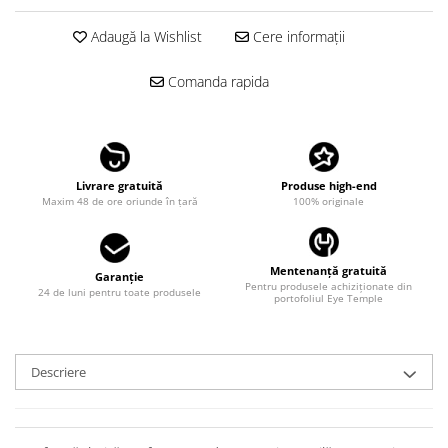
LINDA FARROW
Adaugă la Wishlist
Cere informații
MASSADA
MATSUDA
Comanda rapida
MAUI JIM
MAYBACH
MIU MIU
Livrare gratuită
Produse high-end
MONT BLANC
Maxim 48 de ore oriunde în țară
100% originale
MYKITA
OAKLEY
Mentenanță gratuită
Garanție
Pentru produsele achiziționate din
24 de luni pentru toate produsele
OLIVER PEOPLES
portofoliul Eye Temple
ORGREEN
OXIBIS
Descriere
PERSOL
PETER AND MAY