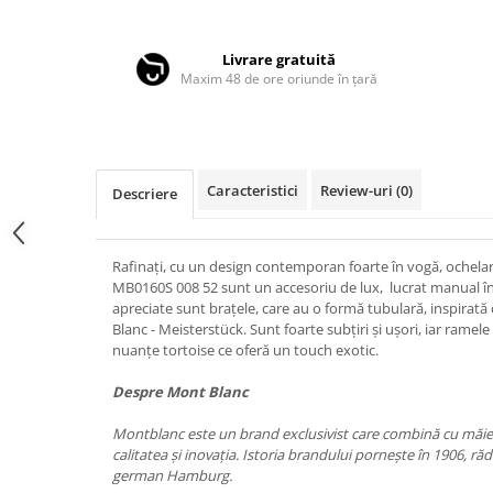
Distribuie
LINDA FARROW
pe
Facebook
MASSADA
Livrare gratuită
Maxim 48 de ore oriunde în țară
MATSUDA
MAUI JIM
MAYBACH
MIU MIU
Caracteristici
Review-uri
(0)
Descriere
MONT BLANC
MYKITA
Rafinați, cu un design contemporan foarte în vogă, ochel
MB0160S 008 52 sunt un accesoriu de lux, lucrat manual în 
OAKLEY
apreciate sunt brațele, care au o formă tubulară, inspirată 
OLIVER PEOPLES
Blanc - Meisterstück. Sunt foarte subțiri și ușori, iar rame
nuanțe tortoise ce oferă un touch exotic.
ORGREEN
Despre Mont Blanc
OXIBIS
PERSOL
Montblanc este un brand exclusivist care combină cu măiest
calitatea şi inovaţia. Istoria brandului porneşte în 1906, răd
PETER AND MAY
german Hamburg.