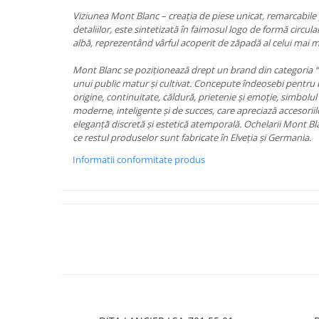
PRADA
Viziunea Mont Blanc – creaţia de piese unicat, remarcabile pr
RAY-BAN
detaliilor, este sintetizată în faimosul logo de formă circular
albă, reprezentând vârful acoperit de zăpadă al celui mai 
SAINT LAURENT
SEEOO
Mont Blanc se poziţionează drept un brand din categoria 
unui public matur şi cultivat. Concepute îndeosebi pentru 
STARCK
origine, continuitate, căldură, prietenie și emoție, simbolul
moderne, inteligente și de succes, care apreciază accesoriile
STELLA MCCARTNEY
eleganță discretă și estetică atemporală. Ochelarii Mont Bla
TIFFANY&CO
ce restul produselor sunt fabricate în Elveția și Germania.
ZEAL
Informatii conformitate produs
ZILLI