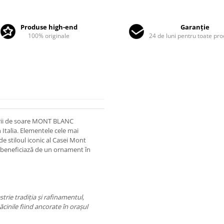
Produse high-end
Garanție
100% originale
24 de luni pentru toate pr
arii de soare MONT BLANC
Italia. Elementele cele mai
de stiloul iconic al Casei Mont
le beneficiază de un ornament în
rie tradiţia şi rafinamentul,
ăcinile fiind ancorate în oraşul