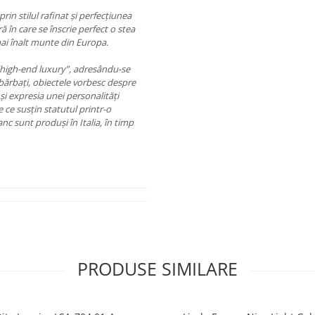
in stilul rafinat și perfecţiunea
ă în care se înscrie perfect o stea
mai înalt munte din Europa.
“high-end luxury”, adresându-se
bărbați, obiectele vorbesc despre
 și expresia unei personalităţi
 ce susțin statutul printr-o
nc sunt produși în Italia, în timp
PRODUSE SIMILARE