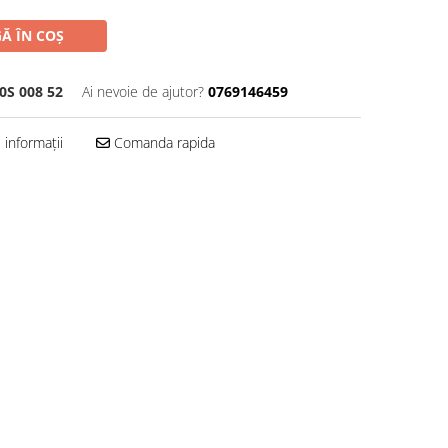
Ă ÎN COȘ
0S 008 52
Ai nevoie de ajutor?
0769146459
informații
Comanda rapida