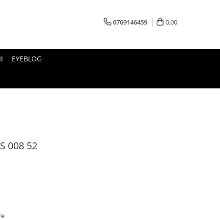
0769146459
0,00
I
EYEBLOG
 008 52
re