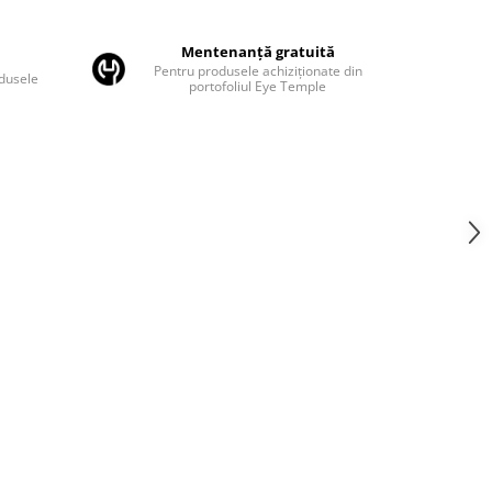
Mentenanță gratuită
Pentru produsele achiziționate din
odusele
portofoliul Eye Temple