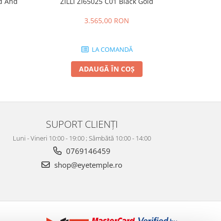
ld And
ZILLI ZI65025 C01 Black Gold
OLIVE
-20%
3.565,00 RON
1.1
LA COMANDĂ
ADAUGĂ ÎN COȘ
SUPORT CLIENȚI
Luni - Vineri 10:00 - 19:00 ; Sâmbătă 10:00 - 14:00
0769146459
shop@eyetemple.ro