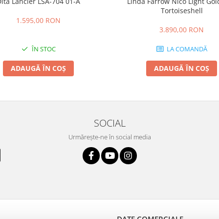
ita Lancier LSA-704 01-A
Linda Farrow Nico Light Go
Tortoiseshell
1.595,00 RON
3.890,00 RON
ÎN STOC
LA COMANDĂ
ADAUGĂ ÎN COȘ
ADAUGĂ ÎN COȘ
SOCIAL
Urmărește-ne în social media