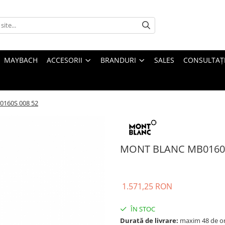
MAYBACH
ACCESORII
BRANDURI
SALES
CONSULTAȚI
160S 008 52
MONT BLANC MB0160S
1.571,25 RON
ÎN STOC
Durată de livrare:
maxim 48 de o