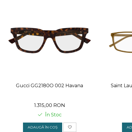
Gucci GG2180O 002 Havana
Saint La
1.315,00 RON
În Stoc
ADAUGĂ ÎN COȘ
AD