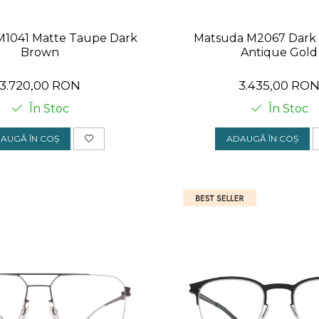
M1041 Matte Taupe Dark
Matsuda M2067 Dark 
Brown
Antique Gold
3.720,00 RON
3.435,00 RO
În Stoc
În Stoc
AUGĂ ÎN COȘ
ADAUGĂ ÎN COȘ