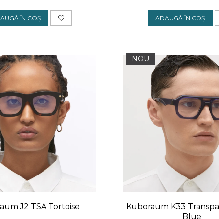
AUGĂ ÎN COȘ
ADAUGĂ ÎN COȘ
NOU
aum J2 TSA Tortoise
Kuboraum K33 Transpa
Blue