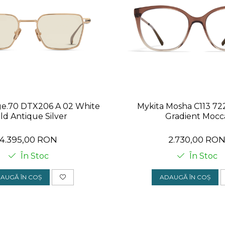
ge.70 DTX206 A 02 White
Mykita Mosha C113 7
ld Antique Silver
Gradient Mocc
4.395,00 RON
2.730,00 RO
În Stoc
În Stoc
AUGĂ ÎN COȘ
ADAUGĂ ÎN COȘ