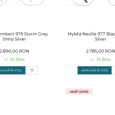
embert 979 Storm Grey
Mykita Neville 977 Bla
Shiny Silver
Silver
2.890,00 RON
2.785,00 RO
În Stoc
În Stoc
AUGĂ ÎN COȘ
ADAUGĂ ÎN COȘ