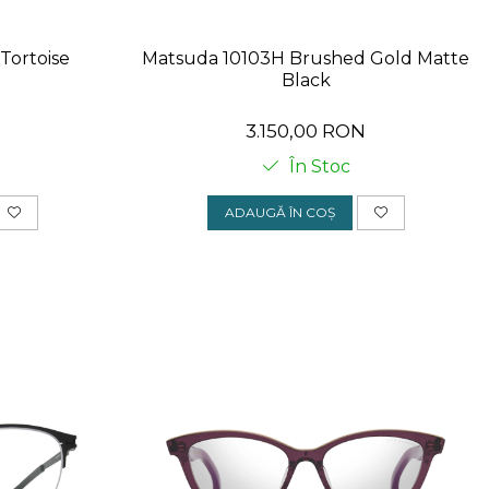
Tortoise
Matsuda 10103H Brushed Gold Matte
Black
N
3.150,00 RON
În Stoc
ADAUGĂ ÎN COȘ