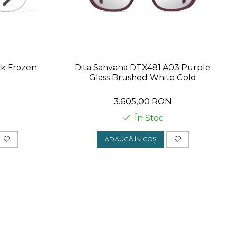
ck Frozen
Dita Sahvana DTX481 A03 Purple
Glass Brushed White Gold
N
3.605,00 RON
În Stoc
ADAUGĂ ÎN COȘ