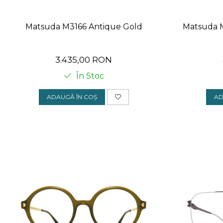
Matsuda M3166 Antique Gold
Matsuda 
3.435,00 RON
În Stoc
ADAUGĂ ÎN COȘ
AD