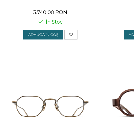
ORGREEN
3.740,00 RON
OXIBIS
În Stoc
PERSOL
ADAUGĂ ÎN COȘ
AD
PETER AND MAY
PRADA
RAY-BAN
SAINT LAURENT
SEEOO
STARCK
STELLA MCCARTNEY
TIFFANY&CO
ZEAL
ZILLI