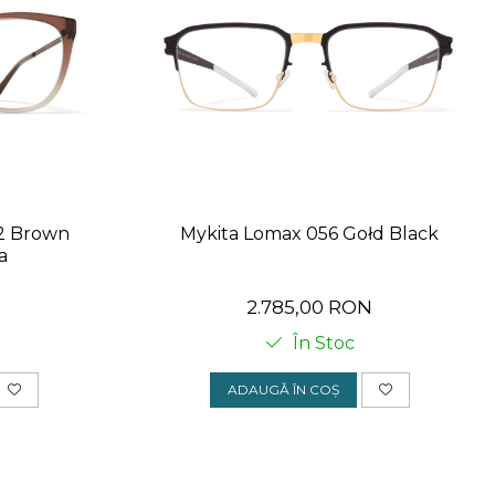
22 Brown
Mykita Lomax 056 Gołd Black
a
N
2.785,00 RON
În Stoc
ADAUGĂ ÎN COȘ