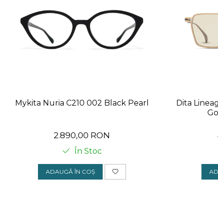
Mykita Nuria C210 002 Black Pearl
Dita Linea
Go
2.890,00 RON
În Stoc
ADAUGĂ ÎN COȘ
AD