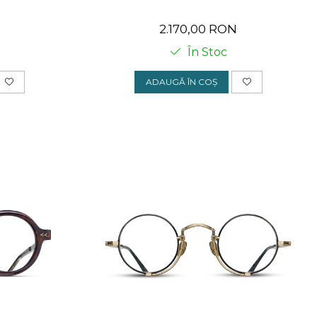
2.170,00 RON
În Stoc
ADAUGĂ ÎN COȘ