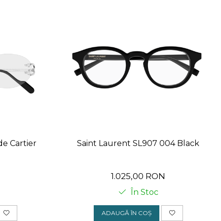
e Cartier
Saint Laurent SL907 004 Black
N
1.025,00 RON
În Stoc
ADAUGĂ ÎN COȘ