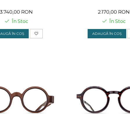
3.740,00 RON
2.170,00 RON
În Stoc
În Stoc
AUGĂ ÎN COȘ
ADAUGĂ ÎN COȘ