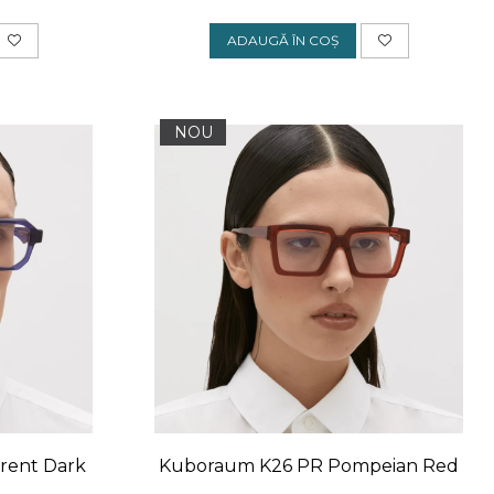
ADAUGĂ ÎN COȘ
NOU
rent Dark
Kuboraum K26 PR Pompeian Red