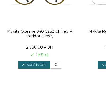
Mykita Oceane 940 C232 Chilled R
Mykita R
Peridot Glossy
2.730,00 RON
În Stoc
ADAUGĂ ÎN COȘ
AD