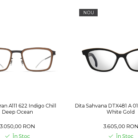
NOU
an A111 622 Indigo Chill
Dita Sahvana DTX481 A 01
Deep Ocean
White Gold
3.050,00 RON
3.605,00 RO
În Stoc
În Stoc