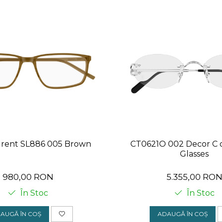
urent SL886 005 Brown
CT0621O 002 Decor C d
Glasses
980,00 RON
5.355,00 RO
În Stoc
În Stoc
AUGĂ ÎN COȘ
ADAUGĂ ÎN COȘ