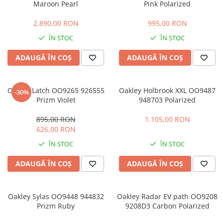
Maroon Pearl
Pink Polarized
LINDA FARROW
2.890,00 RON
995,00 RON
MASSADA
ÎN STOC
ÎN STOC
MATSUDA
MAUI JIM
ADAUGĂ ÎN COȘ
ADAUGĂ ÎN COȘ
MAYBACH
MIU MIU
Oakley Latch OO9265 926555
Oakley Holbrook XXL OO9487
-30%
Prizm Violet
948703 Polarized
MONT BLANC
MYKITA
895,00 RON
1.105,00 RON
626,00 RON
OAKLEY
ÎN STOC
ÎN STOC
OLIVER PEOPLES
ORGREEN
ADAUGĂ ÎN COȘ
ADAUGĂ ÎN COȘ
OXIBIS
PERSOL
Oakley Sylas OO9448 944832
Oakley Radar EV path OO9208
Prizm Ruby
9208D3 Carbon Polarized
PETER AND MAY