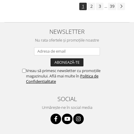
1
2
3
39
...
NEWSLETTER
Nu rata ofertele și promoțiile noastre
Vreau să primesc newsletter cu promoțiile
magazinului. Află mai multe în
Politica de
Confidentialitate
SOCIAL
Urmărește-ne în social media