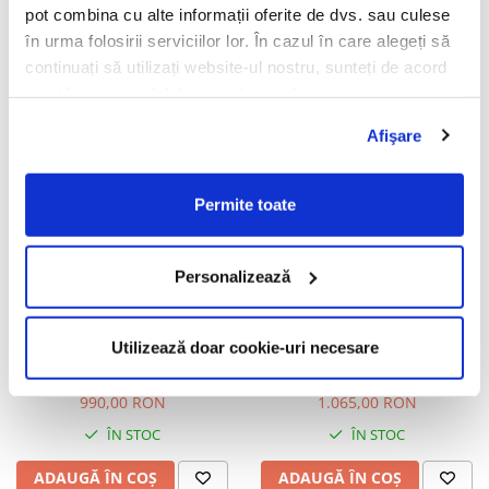
pot combina cu alte informații oferite de dvs. sau culese
ADAUGĂ ÎN COȘ
ADAUGĂ ÎN COȘ
în urma folosirii serviciilor lor. În cazul în care alegeți să
continuați să utilizați website-ul nostru, sunteți de acord
cu utilizarea modulelor noastre cookie.
Oakley Frogskins range XL
Oakley Frogskins range XL
-32%
-25%
OO9503 950308 Polarized
OO9503 950301 Prizm Ruby
Afişare
1.155,00 RON
895,00 RON
785,00 RON
671,00 RON
Permite toate
ÎN STOC
ÎN STOC
ADAUGĂ ÎN COȘ
ADAUGĂ ÎN COȘ
Personalizează
Oakley ClifdenOO9440 944009
Oakley OO9439 943904
Utilizează doar cookie-uri necesare
Prizm Polarized
Pitchman R Prizsm Sapphire
990,00 RON
1.065,00 RON
ÎN STOC
ÎN STOC
ADAUGĂ ÎN COȘ
ADAUGĂ ÎN COȘ