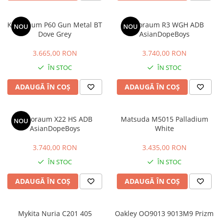
CAZAL
Materiale prețioase
Materiale prețioase
DILEM
Last Chance %
Last chance %
Kuboraum P60 Gun Metal BT
Kuboraum R3 WGH ADB
NOU
NOU
DIOR
Dove Grey
AsianDopeBoys
DITA
3.665,00 RON
3.740,00 RON
DITA EPILUXURY
ÎN STOC
ÎN STOC
DITA LANCIER
ADAUGĂ ÎN COȘ
ADAUGĂ ÎN COȘ
DOLCE GABBANA
EXALTO
Kuboraum X22 HS ADB
Matsuda M5015 Palladium
NOU
FACE A FACE
AsianDopeBoys
White
GIORGIO ARMANI
3.740,00 RON
3.435,00 RON
GUCCI
ÎN STOC
ÎN STOC
JOOLY
ADAUGĂ ÎN COȘ
ADAUGĂ ÎN COȘ
KUBORAUM
LAPIMA
LA LOOP
Mykita Nuria C201 405
Oakley OO9013 9013M9 Prizm