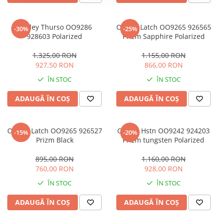
Oakley Thurso OO9286
Oakley Latch OO9265 926565
-30%
-25%
928603 Polarized
Prizm Sapphire Polarized
1.325,00 RON
1.155,00 RON
927,50 RON
866,00 RON
ÎN STOC
ÎN STOC
ADAUGĂ ÎN COȘ
ADAUGĂ ÎN COȘ
Oakley Latch OO9265 926527
Oakley Hstn OO9242 924203
-15%
-20%
Prizm Black
Prizm tungsten Polarized
895,00 RON
1.160,00 RON
760,00 RON
928,00 RON
ÎN STOC
ÎN STOC
ADAUGĂ ÎN COȘ
ADAUGĂ ÎN COȘ