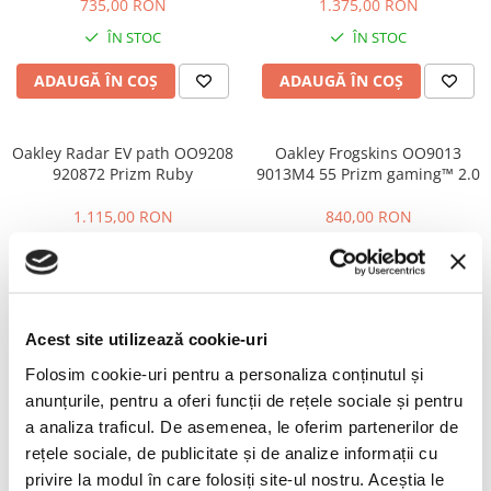
PRADA
735,00 RON
1.375,00 RON
RAY-BAN
ÎN STOC
ÎN STOC
SAINT LAURENT
ADAUGĂ ÎN COȘ
ADAUGĂ ÎN COȘ
SEEOO
STARCK
Oakley Radar EV path OO9208
Oakley Frogskins OO9013
STELLA MCCARTNEY
920872 Prizm Ruby
9013M4 55 Prizm gaming™ 2.0
TIFFANY&CO
1.115,00 RON
840,00 RON
ZEAL
ÎN STOC
ÎN STOC
ZILLI
ADAUGĂ ÎN COȘ
ADAUGĂ ÎN COȘ
Acest site utilizează cookie-uri
Oakley Hstn sq OO9533
Oakley Hstn sq OO9533
-20%
-15%
Folosim cookie-uri pentru a personaliza conținutul și
953307 Prizm 24K Polarized
953302 Prizm Ruby
anunțurile, pentru a oferi funcții de rețele sociale și pentru
a analiza traficul. De asemenea, le oferim partenerilor de
1.155,00 RON
895,00 RON
924,00 RON
760,00 RON
rețele sociale, de publicitate și de analize informații cu
privire la modul în care folosiți site-ul nostru. Aceștia le
ÎN STOC
ÎN STOC